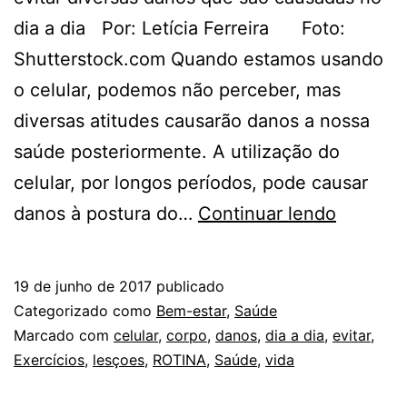
dia a dia Por: Letícia Ferreira Foto:
Shutterstock.com Quando estamos usando
o celular, podemos não perceber, mas
diversas atitudes causarão danos a nossa
saúde posteriormente. A utilização do
celular, por longos períodos, pode causar
EVITE
danos à postura do…
Continuar lendo
AS
LESÕES
19 de junho de 2017
publicado
DECOR
Categorizado como
Bem-estar
,
Saúde
DO
Marcado com
celular
,
corpo
,
danos
,
dia a dia
,
evitar
,
Exercícios
,
lesçoes
,
ROTINA
,
Saúde
,
vida
USO
EXAGE