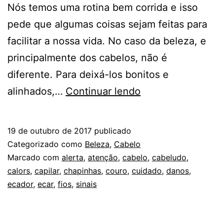
Nós temos uma rotina bem corrida e isso
pede que algumas coisas sejam feitas para
facilitar a nossa vida. No caso da beleza, e
principalmente dos cabelos, não é
diferente. Para deixá-los bonitos e
CABELO:
alinhados,…
Continuar lendo
4
SINAIS
19 de outubro de 2017
publicado
DE
Categorizado como
Beleza
,
Cabelo
ALERTA!
Marcado com
alerta
,
atenção
,
cabelo
,
cabeludo
,
calors
,
capilar
,
chapinhas
,
couro
,
cuidado
,
danos
,
ecador
,
ecar
,
fios
,
sinais