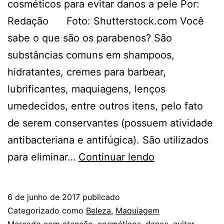
cosméticos para evitar danos a pele Por:
Redação Foto: Shutterstock.com Você
sabe o que são os parabenos? São
substâncias comuns em shampoos,
hidratantes, cremes para barbear,
lubrificantes, maquiagens, lenços
umedecidos, entre outros itens, pelo fato
de serem conservantes (possuem atividade
antibacteriana e antifúgica). São utilizados
DE
para eliminar…
Continuar lendo
OLHO
NOS
6 de junho de 2017
publicado
RÓTULOS
Categorizado como
Beleza
,
Maquiagem
Marcado com
atenção
,
cosméticos
,
danos
,
evitar
,