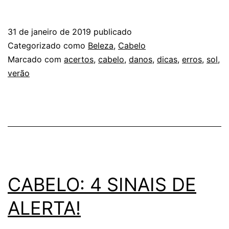
DICAS
SOBRE
31 de janeiro de 2019
publicado
VERÃO
Categorizado como
Beleza
,
Cabelo
X
Marcado com
acertos
,
cabelo
,
danos
,
dicas
,
erros
,
sol
,
verão
CABELO
CABELO: 4 SINAIS DE
ALERTA!