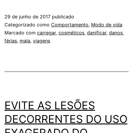
PRÉ-
VIAGEM:
29 de junho de 2017
publicado
COMO
Categorizado como
Comportamento
,
Modo de vida
LEVAR
Marcado com
carregar
,
cosméticos
,
danificar
,
danos
,
férias
,
mala
,
viagens
COSMÉTICOS
NA
MALA
EVITE AS LESÕES
DECORRENTES DO USO
EXAGERADO DO