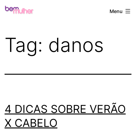
Pular
Bem
Menu
para
Mulher
o
conteúdo
Tag:
danos
4 DICAS SOBRE VERÃO
X CABELO