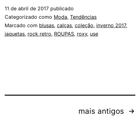
RETRO
11 de abril de 2017
publicado
PARA
Categorizado como
Moda
,
Tendências
O
Marcado com
blusas
,
calças
,
coleção
,
inverno 2017
,
jaquetas
,
rock retro
,
ROUPAS
,
roxy
,
use
INVERNO
2017
Navegação
mais antigos
por