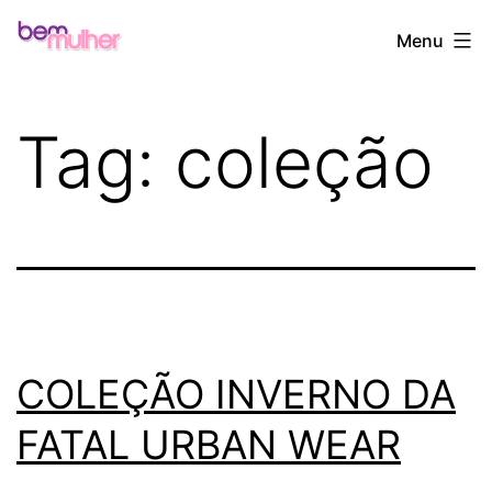
Pular
Bem
Menu
para
Mulher
o
conteúdo
Tag:
coleção
COLEÇÃO INVERNO DA
FATAL URBAN WEAR