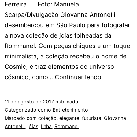
Ferreira Foto: Manuela
Scarpa/Divulgação Giovanna Antonelli
desembarcou em São Paulo para fotografar
a nova coleção de joias folheadas da
Rommanel. Com peças chiques e um toque
minimalista, a coleção recebeu o nome de
Cosmic, e traz elementos do universo
GIOVANNA
cósmico, como…
Continuar lendo
ANTONELLI
NA
11 de agosto de 2017
publicado
NOVA
Categorizado como
Entretenimento
COLEÇÃO
Marcado com
coleção
,
elegante
,
futurista
,
Giovanna
Antonelli
,
jóias
,
linha
,
Rommanel
PARA