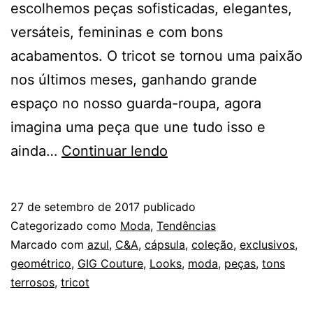
escolhemos peças sofisticadas, elegantes,
versáteis, femininas e com bons
acabamentos. O tricot se tornou uma paixão
nos últimos meses, ganhando grande
espaço no nosso guarda-roupa, agora
imagina uma peça que une tudo isso e
C&A
ainda…
Continuar lendo
LANÇA
COLEÇÃO
27 de setembro de 2017
publicado
COM
Categorizado como
Moda
,
Tendências
A
Marcado com
azul
,
C&A
,
cápsula
,
coleção
,
exclusivos
,
geométrico
,
GIG Couture
,
Looks
,
moda
,
peças
,
tons
GIG
terrosos
,
tricot
COUTURE