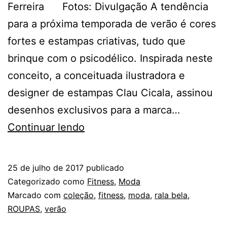
Ferreira Fotos: Divulgação A tendência
para a próxima temporada de verão é cores
fortes e estampas criativas, tudo que
brinque com o psicodélico. Inspirada neste
conceito, a conceituada ilustradora e
designer de estampas Clau Cicala, assinou
desenhos exclusivos para a marca…
COLEÇÃO
Continuar lendo
DE
VERÃO
25 de julho de 2017
publicado
RALA
Categorizado como
Fitness
,
Moda
BELA
Marcado com
coleção
,
fitness
,
moda
,
rala bela
,
ROUPAS
,
verão