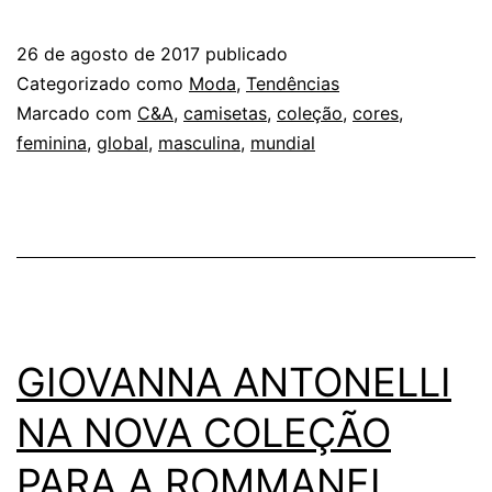
LANÇA
AS
26 de agosto de 2017
publicado
PRIMEIRAS
Categorizado como
Moda
,
Tendências
CAMISETAS
Marcado com
C&A
,
camisetas
,
coleção
,
cores
,
feminina
,
global
,
masculina
,
mundial
DO
MUNDO
COM
NÍVEL
GOLD
GIOVANNA ANTONELLI
NA NOVA COLEÇÃO
PARA A ROMMANEL