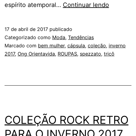
COLEÇÃ
espírito atemporal…
Continuar lendo
CÁPSUL
PARA
17 de abril de 2017
publicado
O
Categorizado como
Moda
,
Tendências
INVERNO
Marcado com
bem mulher
,
cápsula
,
coleção
,
inverno
2017
,
Ong Orientavida
,
ROUPAS
,
spezzato
,
tricô
2017
DA
SPEZZA
COLEÇÃO ROCK RETRO
PARA O INVERNO 2017