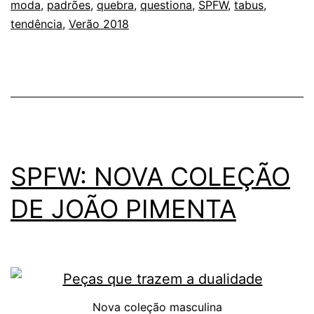
moda
,
padrões
,
quebra
,
questiona
,
SPFW
,
tabus
,
COELHO
tendência
,
Verão 2018
QUESTIONA
PADRÕES
DE
BELEZA
SPFW: NOVA COLEÇÃO
DE JOÃO PIMENTA
Nova coleção masculina