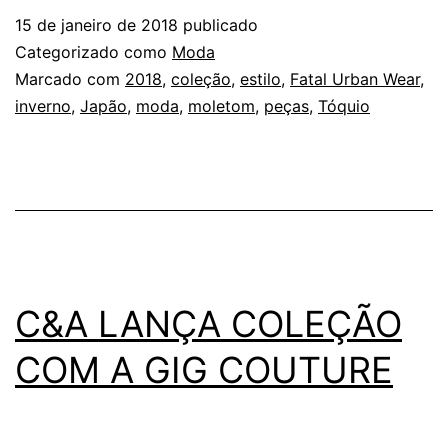
DA
15 de janeiro de 2018
publicado
FATAL
Categorizado como
Moda
URBAN
Marcado com
2018
,
coleção
,
estilo
,
Fatal Urban Wear
,
inverno
,
Japão
,
moda
,
moletom
,
peças
,
Tóquio
WEAR
C&A LANÇA COLEÇÃO
COM A GIG COUTURE