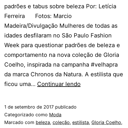
padrões e tabus sobre beleza Por: Letícia
Ferreira Fotos: Marcio
Madeira/Divulgação Mulheres de todas as
idades desfilaram no São Paulo Fashion
Week para questionar padrões de beleza e
comportamento na nova coleção de Gloria
Coelho, inspirada na campanha #velhapra
da marca Chronos da Natura. A estilista que
VERÃO
ficou uma…
Continuar lendo
2018:
COLEÇÃO
1 de setembro de 2017
publicado
DE
Categorizado como
Moda
GLORIA
Marcado com
beleza
,
coleção
,
estilista
,
Gloria Coelho
,