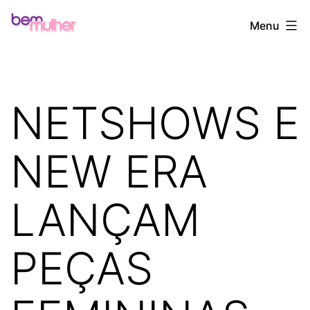
Pular
Bem
Menu
para
Mulher
o
conteúdo
NETSHOWS E
NEW ERA
LANÇAM
PEÇAS