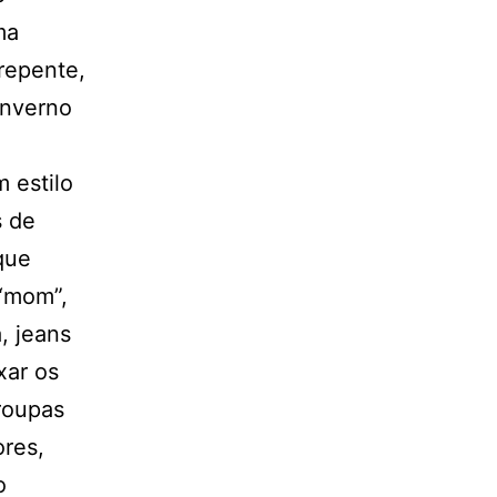
ma
repente,
inverno
m estilo
s de
que
 “mom”,
, jeans
xar os
 roupas
ores,
o