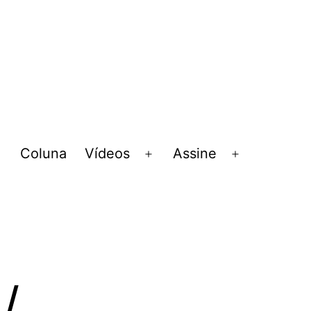
Coluna
Vídeos
Assine
Abrir
Abrir
Abrir
menu
menu
menu