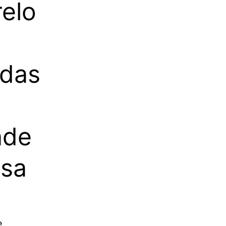
elo
adas
nde
ssa
e