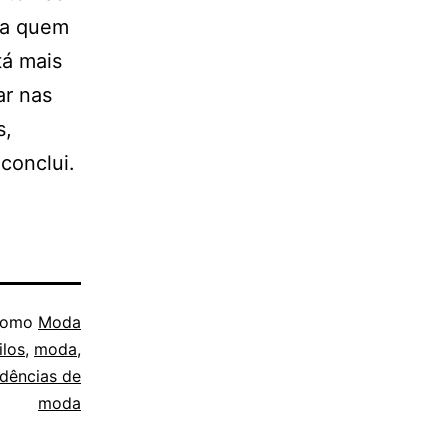
ra quem
tá mais
ar nas
s,
conclui.
 como
Moda
ilos
,
moda
,
dências de
moda