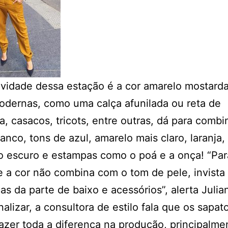
vidade dessa estação é a cor amarelo mostard
dernas, como uma calça afunilada ou reta de
ria, casacos, tricots, entre outras, dá para comb
ranco, tons de azul, amarelo mais claro, laranja
o escuro e estampas como o poá e a onça! “Pa
 a cor não combina com o tom de pele, invista
as da parte de baixo e acessórios”, alerta Julia
inalizar, a consultora de estilo fala que os sapat
zer toda a diferença na produção, principalme