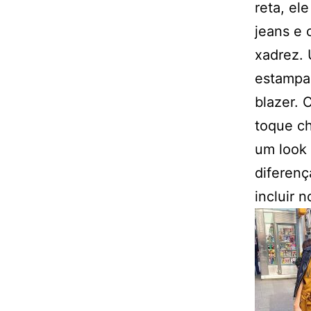
reta, el
jeans e 
xadrez. 
estampa 
blazer. 
toque ch
um look 
diferenç
incluir 