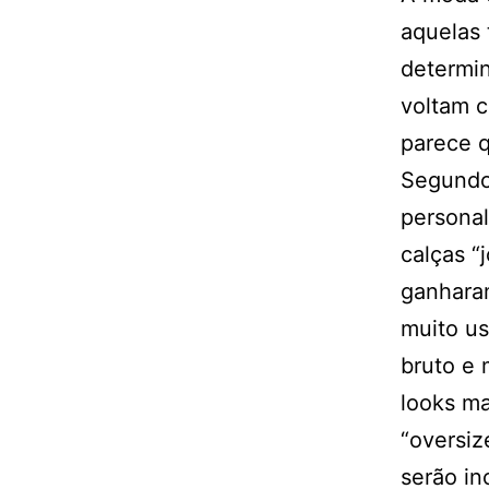
aquelas 
determin
voltam c
parece q
Segundo 
personal
calças “
ganharam
muito us
bruto e 
looks ma
“oversiz
serão in