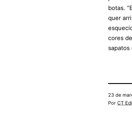
botas. “
quer arr
esquecid
cores de
sapatos 
23 de mar
Por
CT Edi