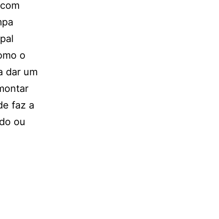
s com
mpa
ipal
como o
a dar um
montar
de faz a
ado ou