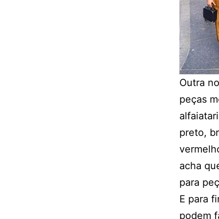
Outra no
peças mo
alfaiata
preto, b
vermelh
acha que
para peç
E para f
podem fa