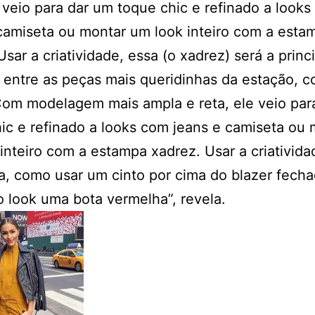
e veio para dar um toque chic e refinado a look
camiseta ou montar um look inteiro com a esta
Usar a criatividade, essa (o xadrez) será a princ
entre as peças mais queridinhas da estação, 
Com modelagem mais ampla e reta, ele veio par
ic e refinado a looks com jeans e camiseta ou 
inteiro com a estampa xadrez. Usar a criativida
a, como usar um cinto por cima do blazer fech
no look uma bota vermelha”, revela.