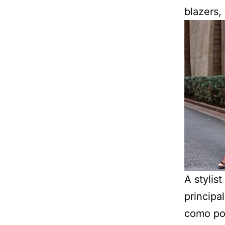
blazers,
A stylis
principa
como po