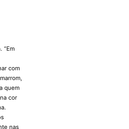
a. “Em
inar com
, marrom,
ra quem
 na cor
na.
os
nte nas