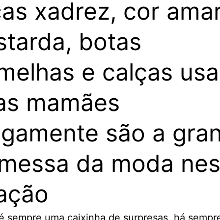
as xadrez, cor amar
tarda, botas
melhas e calças us
las mamães
igamente são a gra
messa da moda ne
ação
é sempre uma caixinha de surpresas, há sempr