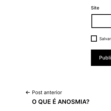
Site
Salva
Navegação
Post anterior
O QUE É ANOSMIA?
de