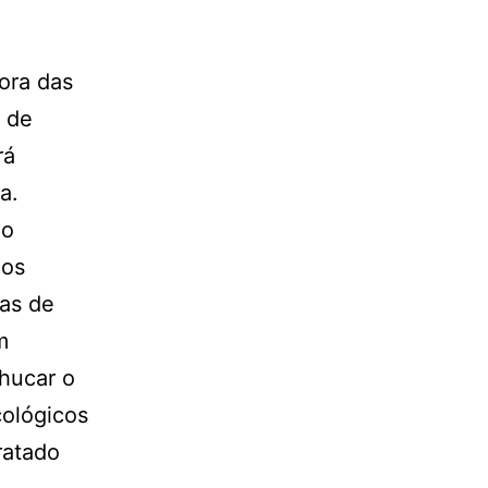
fora das
s de
rá
a.
lo
 os
das de
m
hucar o
cológicos
ratado