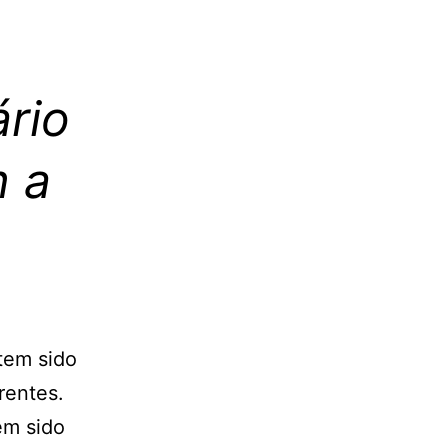
rio
m a
 tem sido
rentes.
em sido