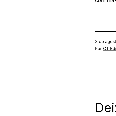
com máxi
3 de agos
Por
CT Edi
Dei