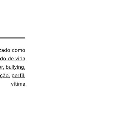
izado como
do de vida
or
,
bullying
,
ação
,
perfil
,
vítima