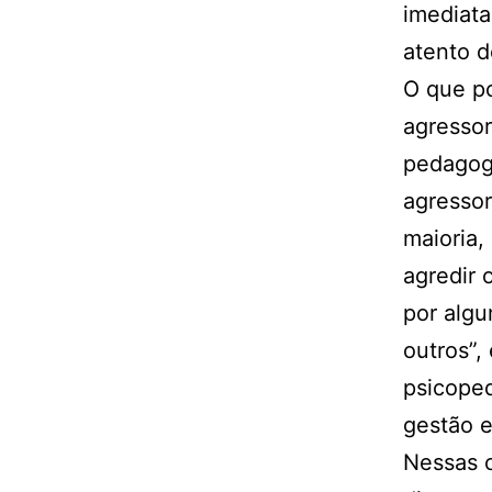
imediat
atento d
O que po
agressor
pedagogo
agresso
maioria,
agredir 
por algu
outros”,
psicope
gestão e
Nessas c