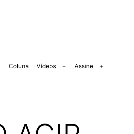
Coluna
Vídeos
Assine
Abrir
Abrir
Abrir
menu
menu
menu