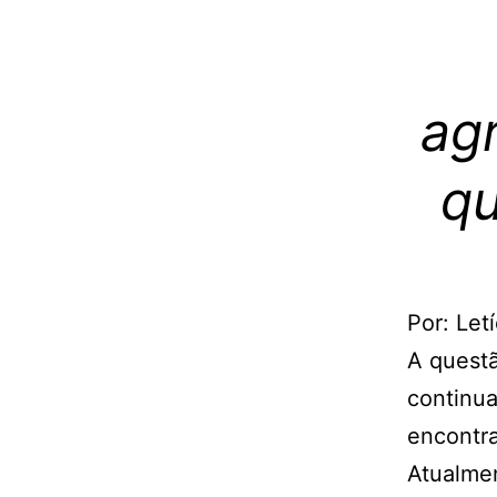
ag
qu
Por: Let
A questã
continua
encontra
Atualmen