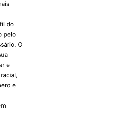
mais
il do
o pelo
sário. O
sua
ar e
racial,
nero e
em