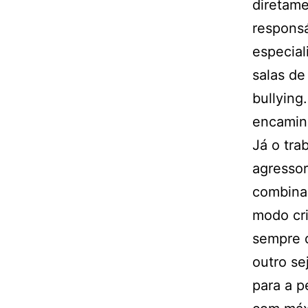
diretame
responsá
especial
salas de
bullying
encaminh
Já o tra
agressor
combinad
modo cri
sempre d
outro se
para a p