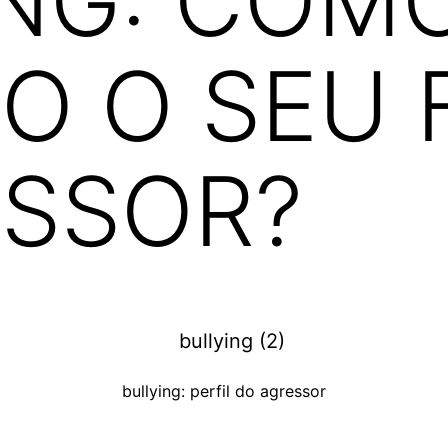
NG: COMO
 O SEU F
ESSOR?
bullying: perfil do agressor