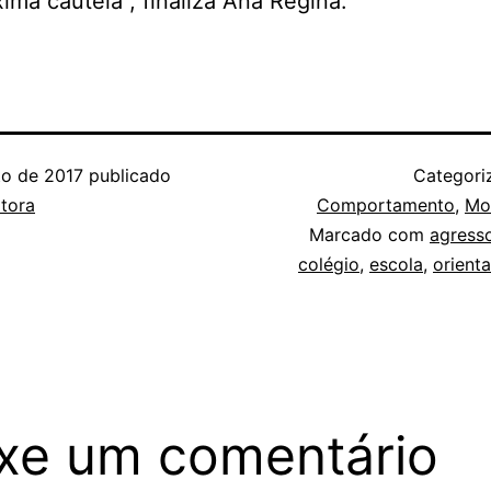
ma cautela”, finaliza Ana Regina.
to de 2017
publicado
Categor
tora
Comportamento
,
Mo
Marcado com
agress
colégio
,
escola
,
orient
xe um comentário