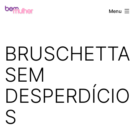
Pular
Bem
Menu
para
Mulher
o
conteúdo
BRUSCHETTA
SEM
DESPERDÍCIO
S