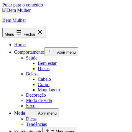
Pular para o conteúdo
Bem Mulher
Menu
Fechar
Home
Comportamento
Abrir menu
Saúde
Bem-estar
Dietas
Beleza
Cabelo
Corpo
Maquiagem
Decoração
Modo de vida
Sexo
Moda
Abrir menu
Dicas
Tendências
Entretenimento
Abrir menu