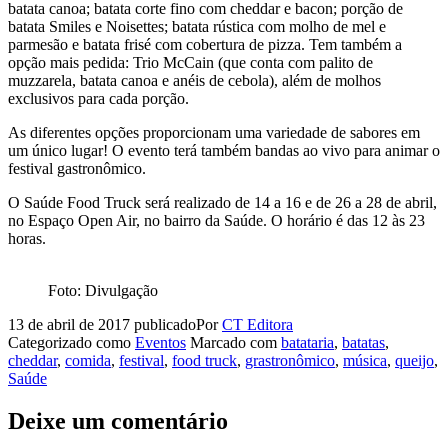
batata canoa; batata corte fino com cheddar e bacon; porção de
batata Smiles e Noisettes; batata rústica com molho de mel e
parmesão e batata frisé com cobertura de pizza. Tem também a
opção mais pedida: Trio McCain (que conta com palito de
muzzarela, batata canoa e anéis de cebola), além de molhos
exclusivos para cada porção.
As diferentes opções proporcionam uma variedade de sabores em
um único lugar! O evento terá também bandas ao vivo para animar o
festival gastronômico.
O Saúde Food Truck será realizado de 14 a 16 e de 26 a 28 de abril,
no Espaço Open Air, no bairro da Saúde. O horário é das 12 às 23
horas.
Foto: Divulgação
13 de abril de 2017
publicado
Por
CT Editora
Categorizado como
Eventos
Marcado com
batataria
,
batatas
,
cheddar
,
comida
,
festival
,
food truck
,
grastronômico
,
música
,
queijo
,
Saúde
Deixe um comentário