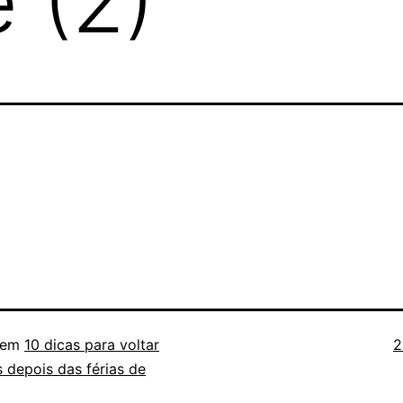
 (2)
T
 em
10 dicas para voltar
2
c
s depois das férias de