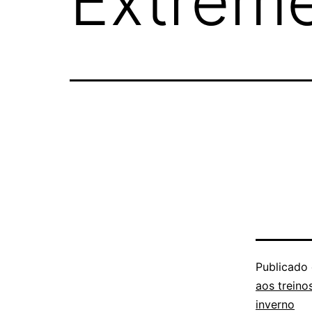
Extreme
Publicado
aos treino
inverno