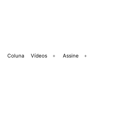
Coluna
Vídeos
Assine
Abrir
Abrir
Abrir
menu
menu
menu