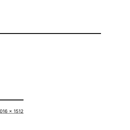
amanho
016 × 1512
ompleto