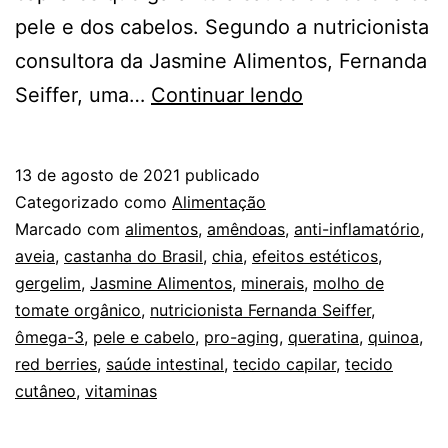
pele e dos cabelos. Segundo a nutricionista
consultora da Jasmine Alimentos, Fernanda
Efeitos
Seiffer, uma…
Continuar lendo
estéticos:
8
13 de agosto de 2021
publicado
alimentos
Categorizado como
Alimentação
aliados
Marcado com
alimentos
,
amêndoas
,
anti-inflamatório
,
aveia
,
castanha do Brasil
,
chia
,
efeitos estéticos
,
da
gergelim
,
Jasmine Alimentos
,
minerais
,
molho de
pele
tomate orgânico
,
nutricionista Fernanda Seiffer
,
e
ômega-3
,
pele e cabelo
,
pro-aging
,
queratina
,
quinoa
,
red berries
,
saúde intestinal
,
tecido capilar
dos
,
tecido
cutâneo
,
vitaminas
cabelos