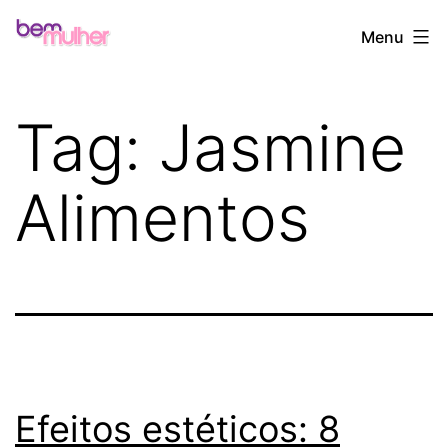
Pular
Bem
Menu
para
Mulher
o
conteúdo
Tag:
Jasmine
Alimentos
Efeitos estéticos: 8