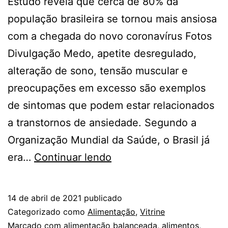
Estudo revela que cerca de 80% da
população brasileira se tornou mais ansiosa
com a chegada do novo coronavírus Fotos
Divulgação Medo, apetite desregulado,
alteração de sono, tensão muscular e
preocupações em excesso são exemplos
de sintomas que podem estar relacionados
a transtornos de ansiedade. Segundo a
Organização Mundial da Saúde, o Brasil já
Alguns
era…
Continuar lendo
alimentos
ajudam
14 de abril de 2021
publicado
a
Categorizado como
Alimentação
,
Vitrine
controlar
Marcado com
alimentação balanceada
,
alimentos
,