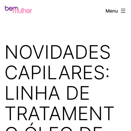
Pular
Bem
Menu
para
Mulher
o
conteúdo
NOVIDADES
CAPILARES:
LINHA DE
TRATAMENT