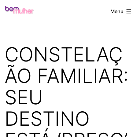
Pular
Bem
Menu
para
Mulher
o
conteúdo
CONSTELAÇ
ÃO FAMILIAR:
SEU
DESTINO