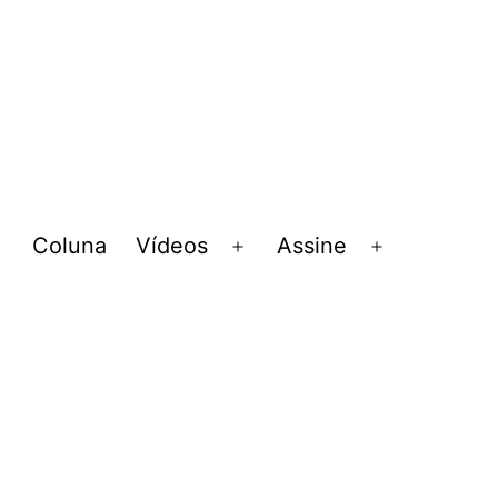
Coluna
Vídeos
Assine
Abrir
Abrir
Abrir
menu
menu
menu