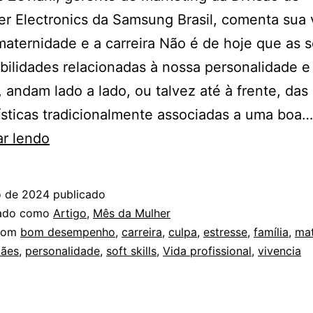
 Electronics da Samsung Brasil, comenta sua 
maternidade e a carreira Não é de hoje que as s
habilidades relacionadas à nossa personalidade e
, andam lado a lado, ou talvez até à frente, das
ísticas tradicionalmente associadas a uma boa…
NASCE
ar lendo
UMA
MÃE,
o de 2024
publicado
NASCE
zado como
Artigo
,
Mês da Mulher
UMA
com
bom desempenho
,
carreira
,
culpa
,
estresse
,
família
,
mat
ães
,
personalidade
,
soft skills
,
Vida profissional
,
vivencia
MULHER
FORTE