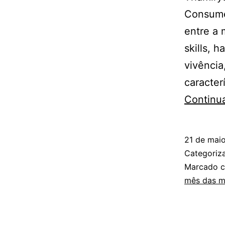
Consumer
entre a 
skills, 
vivência
caracter
Continu
21 de mai
Categori
Marcado 
mês das m