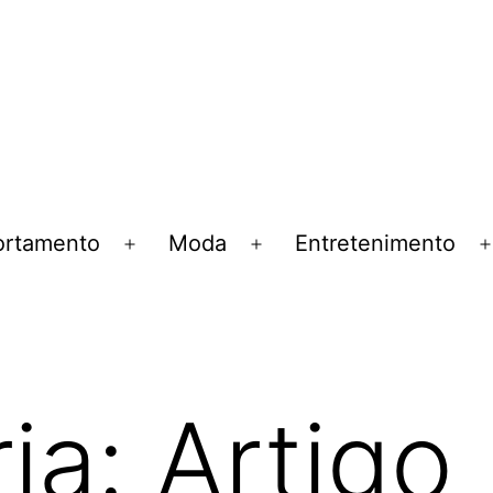
rtamento
Moda
Entretenimento
Abrir
Abrir
menu
menu
ia:
Artigo