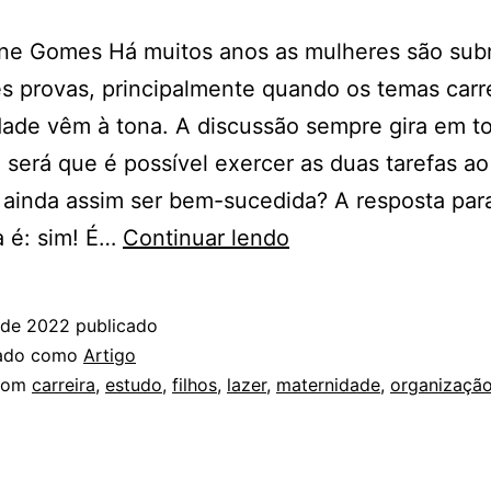
ene Gomes Há muitos anos as mulheres são sub
s provas, principalmente quando os temas carre
ade vêm à tona. A discussão sempre gira em t
 será que é possível exercer as duas tarefas 
ainda assim ser bem-sucedida? A resposta par
Maternidade
a é: sim! É…
Continuar lendo
e
liderança:
 de 2022
publicado
como
zado como
Artigo
entender
com
carreira
,
estudo
,
filhos
,
lazer
,
maternidade
,
organizaçã
os
dois