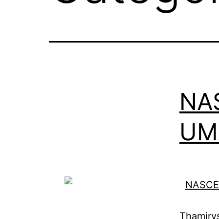
NA
UM
Thamirys