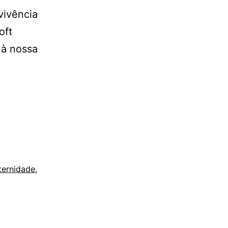
vivência
oft
 à nossa
ernidade
,