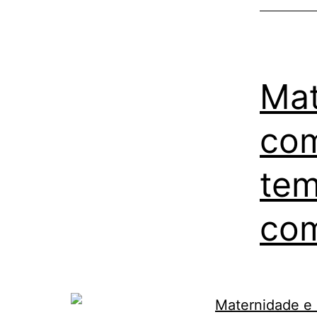
Mat
com
te
com