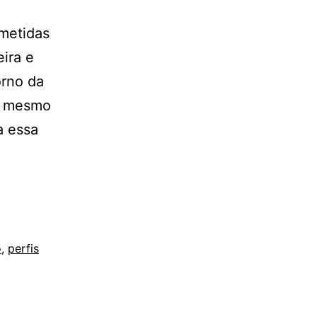
metidas
ira e
orno da
ao mesmo
a essa
o
,
perfis