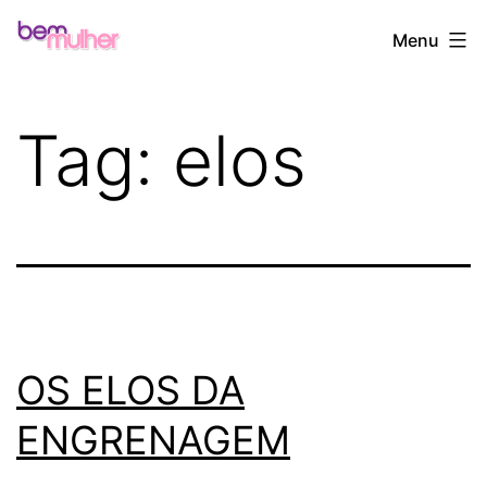
Pular
Bem
Menu
para
Mulher
o
conteúdo
Tag:
elos
OS ELOS DA
ENGRENAGEM