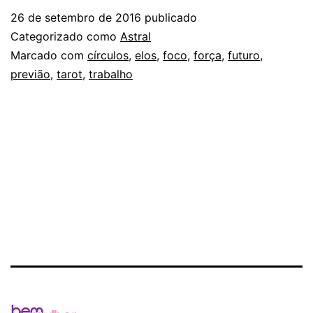
DA
26 de setembro de 2016
publicado
ENGRENAGEM
Categorizado como
Astral
Marcado com
círculos
,
elos
,
foco
,
força
,
futuro
,
previão
,
tarot
,
trabalho