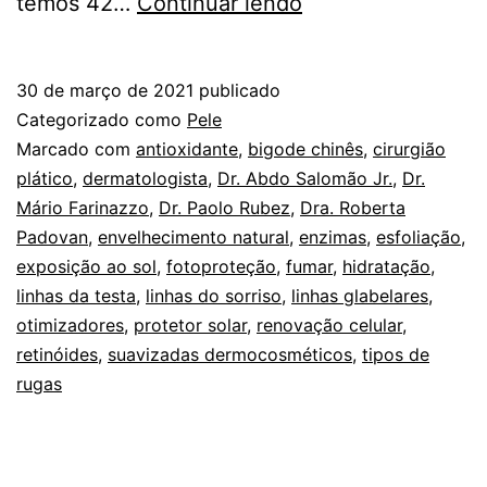
As
temos 42…
Continuar lendo
rugas
que
30 de março de 2021
publicado
começam
Categorizado como
Pele
a
Marcado com
antioxidante
,
bigode chinês
,
cirurgião
plático
,
dermatologista
,
Dr. Abdo Salomão Jr.
,
Dr.
surgir
Mário Farinazzo
,
Dr. Paolo Rubez
,
Dra. Roberta
no
Padovan
,
envelhecimento natural
,
enzimas
,
esfoliação
,
seu
exposição ao sol
,
fotoproteção
,
fumar
,
hidratação
,
linhas da testa
,
linhas do sorriso
,
linhas glabelares
rosto
,
otimizadores
,
protetor solar
,
renovação celular
,
acabam
retinóides
,
suavizadas dermocosméticos
,
tipos de
com
rugas
você?