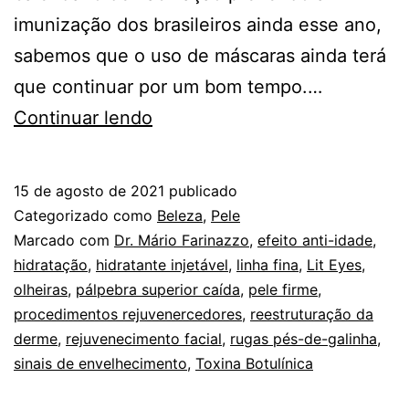
imunização dos brasileiros ainda esse ano,
sabemos que o uso de máscaras ainda terá
que continuar por um bom tempo.…
Lit
Continuar lendo
Eyes
é
15 de agosto de 2021
publicado
ideal
Categorizado como
Beleza
,
Pele
para
Marcado com
Dr. Mário Farinazzo
,
efeito anti-idade
,
hidratação
,
hidratante injetável
,
linha fina
,
Lit Eyes
,
rejuvenescer
olheiras
,
pálpebra superior caída
,
pele firme
,
área
procedimentos rejuvenercedores
,
reestruturação da
dos
derme
,
rejuvenecimento facial
,
rugas pés-de-galinha
,
sinais de envelhecimento
olhos
,
Toxina Botulínica