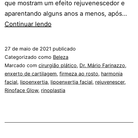
que mostram um efeito rejuvenescedor e
aparentando alguns anos a menos, após…
Nariz
Continuar lendo
e
face
27 de maio de 2021
publicado
mais
Categorizado como
Beleza
harmoniosos,
Marcado com
cirurgião plático
,
Dr. Mário Farinazzo
,
enxerto de cartilagem
,
firmeza ao rosto
,
harmonia
ainda
facial
,
lipoenxertia
,
lipoenxertia facial
,
rejuvenescer
,
pele
Rinoface Glow
,
rinoplastia
mais
rejuvenescida