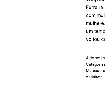
Ferreira
com muit
mulhere
um tempo
voltou c
4 de sete
Categori
Marcado 
ondulado
,