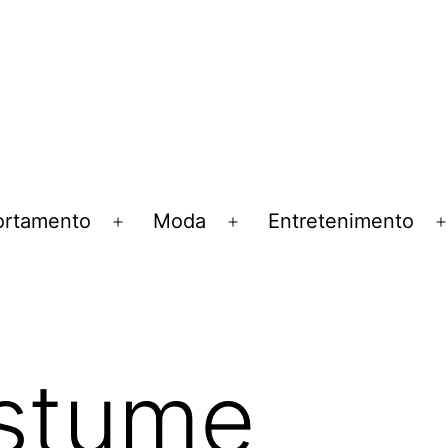
rtamento
Moda
Entretenimento
Abrir
Abrir
menu
menu
stume