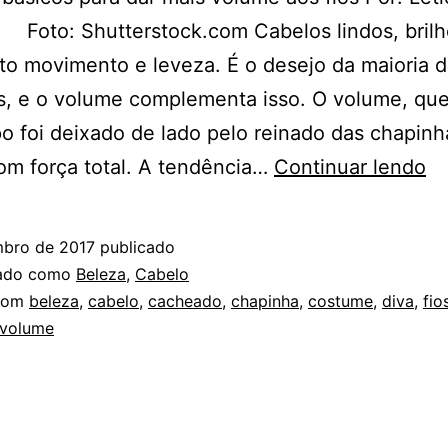
 Foto: Shutterstock.com Cabelos lindos, brilh
o movimento e leveza. É o desejo da maioria 
s, e o volume complementa isso. O volume, que
 foi deixado de lado pelo reinado das chapinh
C
om força total. A tendência…
Continuar lendo
D
DI
mbro de 2017
publicado
P
zado como
Beleza
,
Cabelo
V
com
beleza
,
cabelo
,
cacheado
,
chapinha
,
costume
,
diva
,
fio
volume