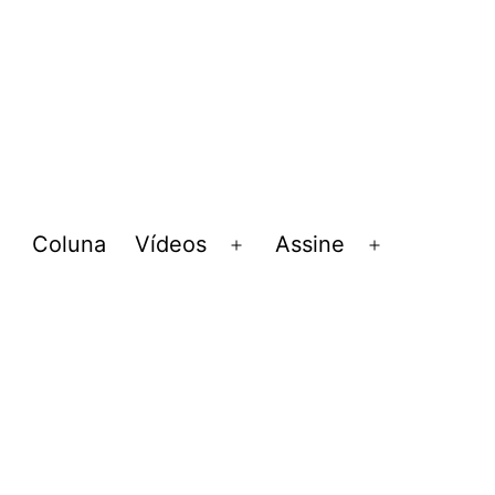
Coluna
Vídeos
Assine
Abrir
Abrir
Abrir
menu
menu
menu