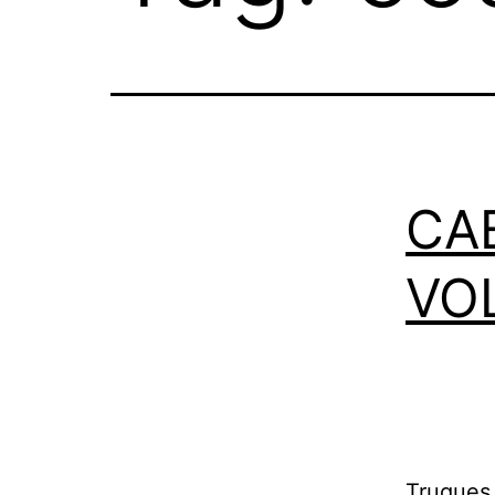
CA
VO
Truques 