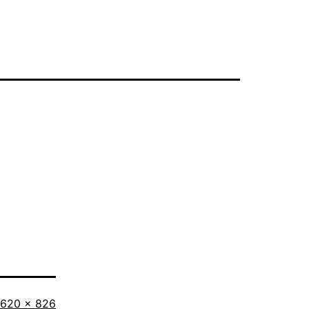
Tamanho
620 × 826