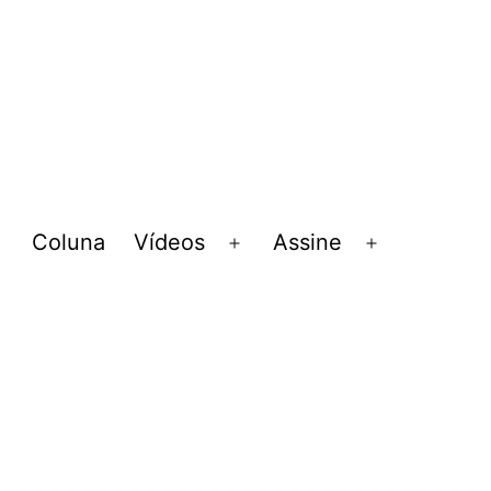
Coluna
Vídeos
Assine
Abrir
Abrir
Abrir
menu
menu
menu